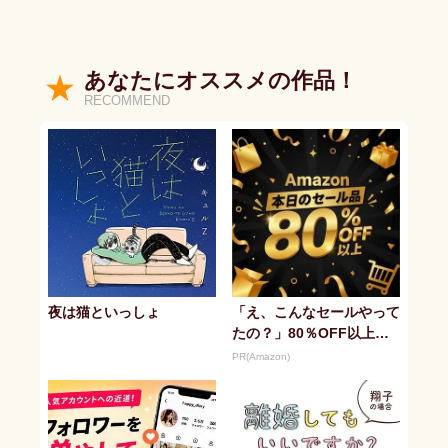
あなたにオススメの作品！
RECOMMEND
夜は猫といっしょ
「え、こんなセールやって
たの？」80％OFF以上が
続々登場！Amazonの本気
PR(Amazon)
が...