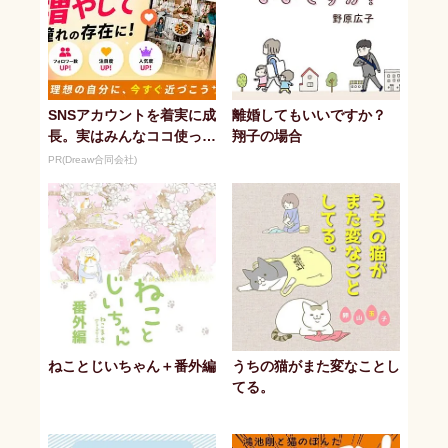
SNSアカウントを着実に成
離婚してもいいですか？
長。実はみんなココ使って
翔子の場合
ます。
PR(Dreaw合同会社)
ねことじいちゃん＋番外編
うちの猫がまた変なことし
てる。