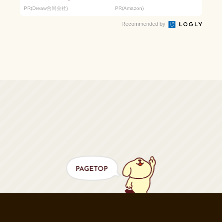
ます。
続々登場！Amazonの本気
PR(Dreaw合同会社)
PR(Amazon)
が...
Recommended by