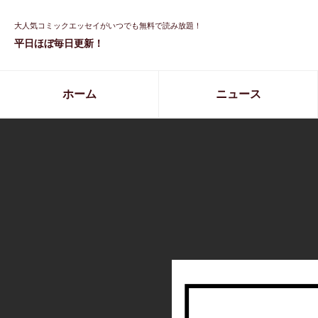
大人気コミックエッセイがいつでも無料で読み放題！
平日ほぼ毎日更新！
ホーム
ニュース