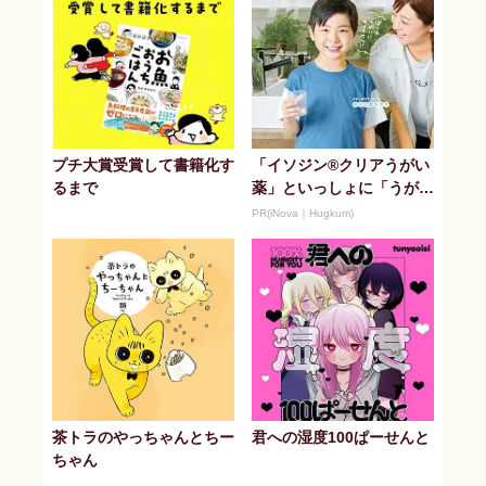
プチ大賞受賞して書籍化す
「イソジン®クリアうがい
るまで
薬」といっしょに「うがい
パワー」で一年中！ 健や
PR(iNova｜Hugkum)
か
茶トラのやっちゃんとちー
君への湿度100ぱーせんと
ちゃん