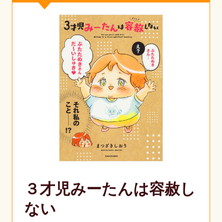
３才児みーたんは容赦し
ない