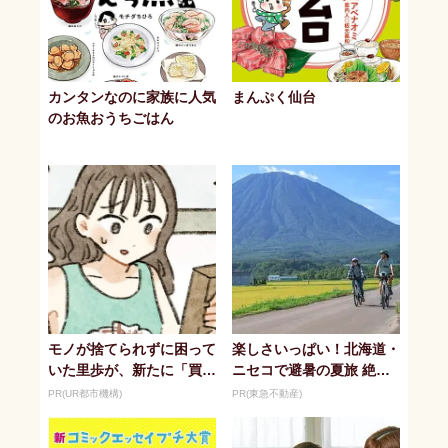
カンタンなのに家族に人気
まんぷく仙台
のお魚おうちごはん
モノが捨てられずに困って
楽しさいっぱい！北海道・
いた里歩が、新たに「買っ
ニセコで避暑の夏旅 絶景
たもの」は？
とアクティビティが揃う
PR(UR都市機構)
PR(東急不動産)
「ニセコ東...