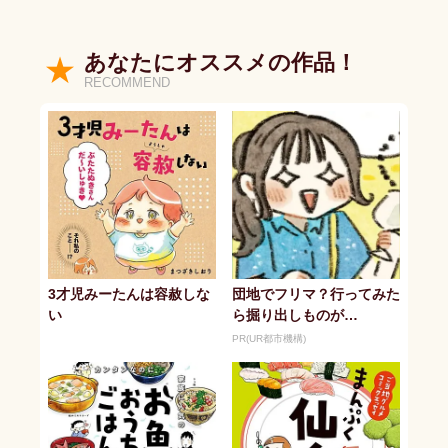
あなたにオススメの作品！
RECOMMEND
3才児みーたんは容赦しな
団地でフリマ？行ってみた
い
ら掘り出しものが…
PR(UR都市機構)