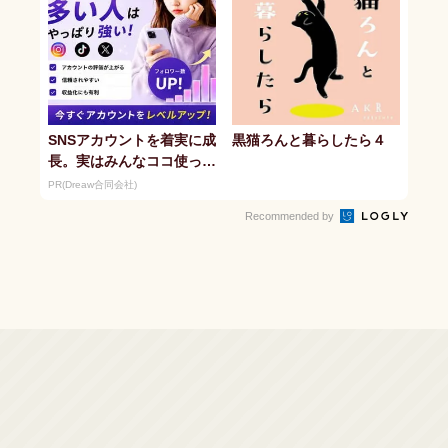
SNSアカウントを着実に成
黒猫ろんと暮らしたら４
長。実はみんなココ使って
ます。
PR(Dreaw合同会社)
Recommended by