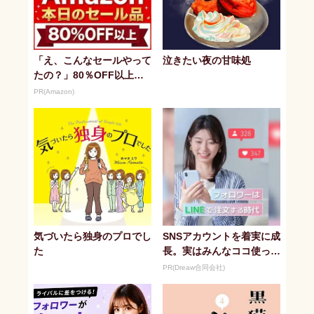
「え、こんなセールやって
泣きたい夜の甘味処
たの？」80％OFF以上が
続々登場！Amazonの本気
PR(Amazon)
が...
気づいたら独身のプロでし
SNSアカウントを着実に成
た
長。実はみんなココ使って
ます。
PR(Dreaw合同会社)