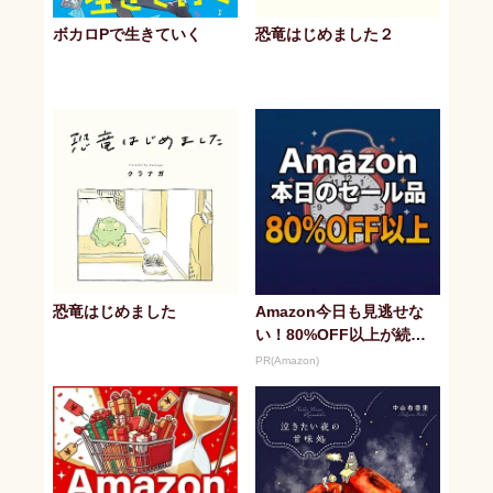
ボカロPで生きていく
恐竜はじめました２
恐竜はじめました
Amazon今日も見逃せな
い！80%OFF以上が続々
登場
PR(Amazon)