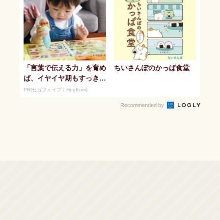
「言葉で伝える力」を育め
ちいさんぽのかっぱ食堂
ば、イヤイヤ期もすっき
り！ 「アンパンマン こ
PR(セガフェイブ｜HugKum)
とばずかん...
Recommended by