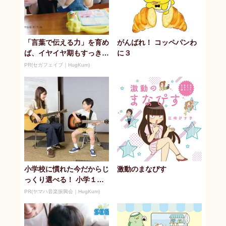
「言葉で伝える力」を育め
がんばれ！ コッペパンわ
ば、イヤイヤ期もすっき
に３
り！ 「アンパンマン こ
PR(セガフェイブ｜HugKum)
とばずかん...
小学校に慣れた今だからじ
激動のまなぴす
っくり選べる！ 小学１年
生夏休みからの「音楽教
PR(ヤマハ音楽振興会｜HugKum)
室」デビュ...