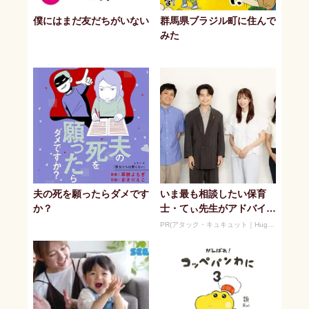
僕にはまだ友だちがいない
群馬県ブラジル町に住んで
みた
夫の死を願ったらダメです
いま最も相談したい保育
か？
士・てぃ先生がアドバイ
ス！ 子どもの“おてつだ
PR(アタック・キュキュット｜Hugkum)
い”に、どん...