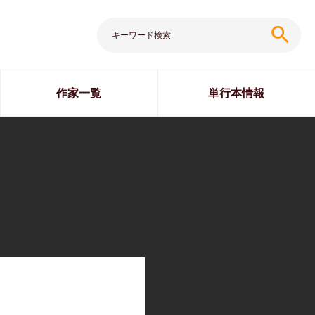
search
作家一覧
単行本情報