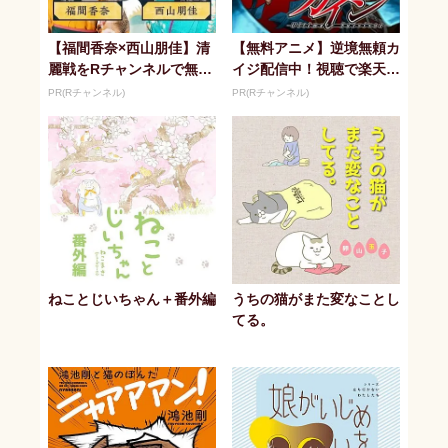
【福間香奈×西山朋佳】清
【無料アニメ】逆境無頼カ
麗戦をRチャンネルで無料
イジ配信中！視聴で楽天ポ
配信！
イント貯まる
PR(Rチャンネル)
PR(Rチャンネル)
ねことじいちゃん＋番外編
うちの猫がまた変なことし
てる。