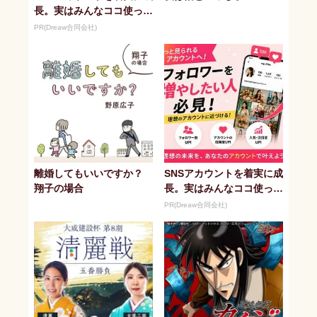
長。実はみんなココ使って
ます。
PR(Dreaw合同会社)
離婚してもいいですか？
SNSアカウントを着実に成
翔子の場合
長。実はみんなココ使って
ます。
PR(Dreaw合同会社)