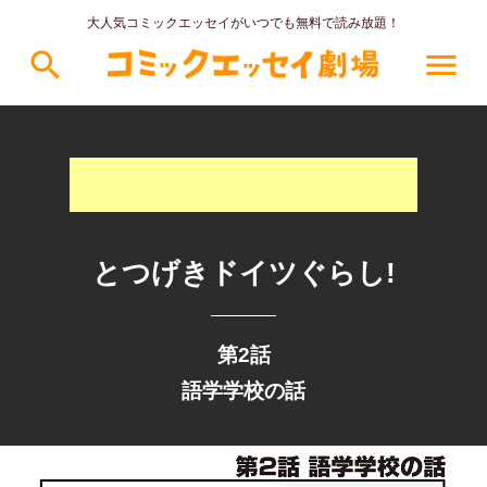
大人気コミックエッセイがいつでも無料で読み放題！
search
menu
とつげきドイツぐらし!
第2話
語学学校の話