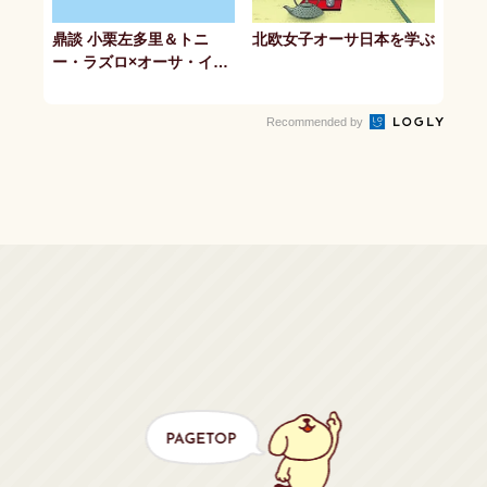
鼎談 小栗左多里＆トニ
北欧女子オーサ日本を学ぶ
ー・ラズロ×オーサ・イェ
ークストロム
Recommended by