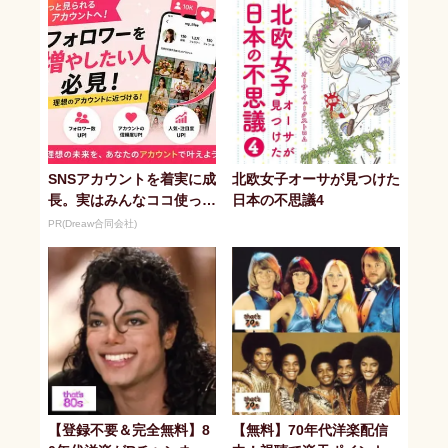
SNSアカウントを着実に成
北欧女子オーサが見つけた
長。実はみんなココ使って
日本の不思議4
ます。
PR(Dreaw合同会社)
【登録不要＆完全無料】8
【無料】70年代洋楽配信