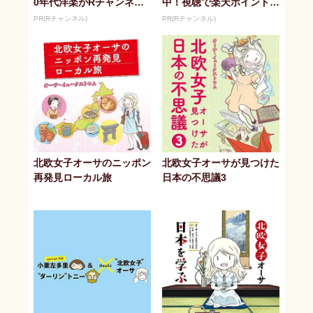
0年代洋楽がRチャンネル
中！視聴で楽天ポイント貯
で見放題
まる
PR(Rチャンネル)
PR(Rチャンネル)
北欧女子オーサのニッポン
北欧女子オーサが見つけた
再発見ローカル旅
日本の不思議3