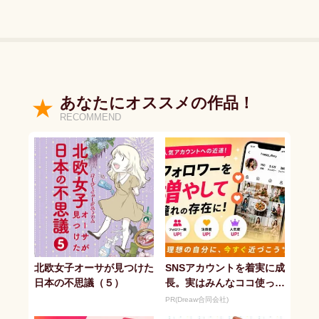
あなたにオススメの作品！
RECOMMEND
北欧女子オーサが見つけた
SNSアカウントを着実に成
日本の不思議（５）
長。実はみんなココ使って
ます。
PR(Dreaw合同会社)