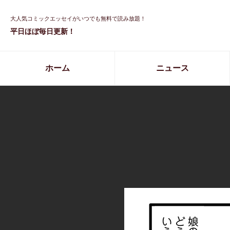
大人気コミックエッセイがいつでも無料で読み放題！
平日ほぼ毎日更新！
ホーム
ニュース