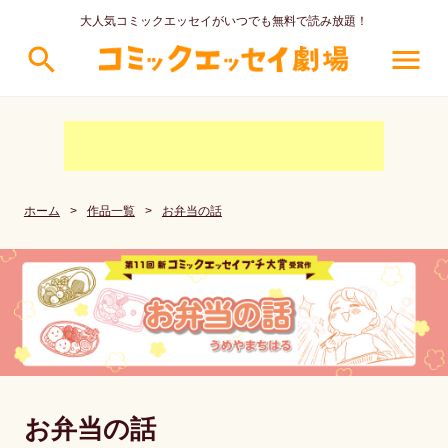
大人気コミックエッセイがいつでも無料で読み放題！
search
menu
ホーム
>
作品一覧
>
お弁当の話
お弁当の話