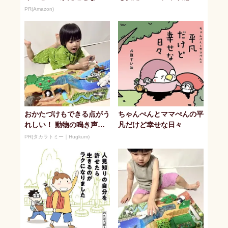
PR(Amazon)
おかたづけもできる点がう
ちゃんぺんとママぺんの平
れしい！ 動物の鳴き声や
凡だけど幸せな日々
セリフが盛りだくさんの
PR(タカラトミー｜Hugkum)
「アニア ...