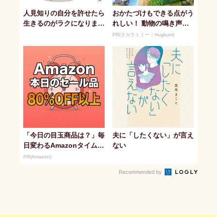
人見知りの自分を許せたら
おかたづけもできる点がう
生きるのがラクになりまし
れしい！ 動物の鳴き声や
た
セリフが盛りだくさんの
PR(タカラトミー｜Hugkum)
「アニア ...
「今日の目玉商品は？」毎
夫に「したくない」が言え
日変わるAmazonタイムセ
ない
ールが見逃せない
PR(Amazon)
Recommended by