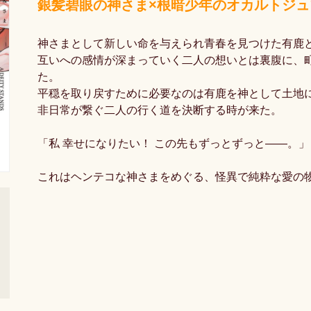
銀髪碧眼の神さま×根暗少年のオカルトジ
神さまとして新しい命を与えられ青春を見つけた有鹿
互いへの感情が深まっていく二人の想いとは裏腹に、
た。
平穏を取り戻すために必要なのは有鹿を神として土地
非日常が繋ぐ二人の行く道を決断する時が来た。
「私 幸せになりたい！ この先もずっとずっと――。」
これはヘンテコな神さまをめぐる、怪異で純粋な愛の