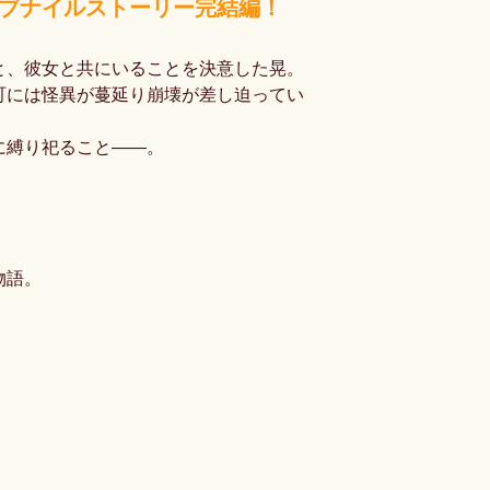
ュブナイルストーリー完結編！
と、彼女と共にいることを決意した晃。
町には怪異が蔓延り崩壊が差し迫ってい
に縛り祀ること――。
物語。