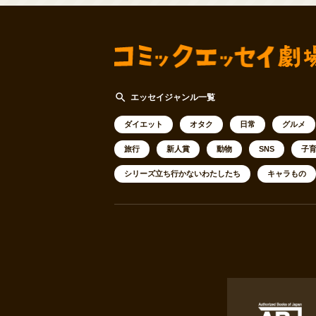
search
エッセイジャンル一覧
ダイエット
オタク
日常
グルメ
旅行
新人賞
動物
SNS
子
シリーズ立ち行かないわたしたち
キャラもの