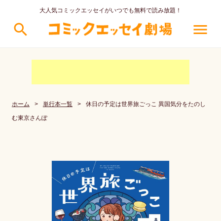
大人気コミックエッセイがいつでも無料で読み放題！
search
menu
ホーム
>
単行本一覧
>
休日の予定は世界旅ごっこ 異国気分をたのし
む東京さんぽ