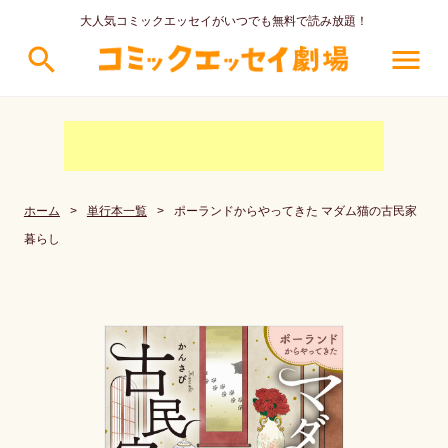
大人気コミックエッセイがいつでも無料で読み放題！
search
menu
ホーム
>
単行本一覧
>
ポーランドからやってきた マダム猫の古民家
暮らし