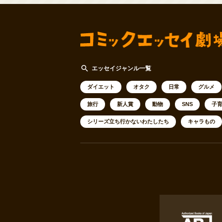
search
エッセイジャンル一覧
ダイエット
オタク
日常
グルメ
旅行
新人賞
動物
SNS
子
シリーズ立ち行かないわたしたち
キャラもの