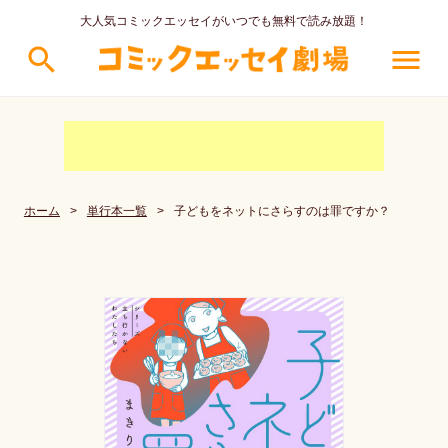
大人気コミックエッセイがいつでも無料で読み放題！
search
menu
ホーム
>
単行本一覧
>
子どもをネットにさらすのは罪ですか？