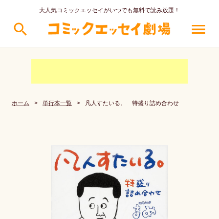
大人気コミックエッセイがいつでも無料で読み放題！
search
menu
ホーム
>
単行本一覧
>
凡人すたいる。 特盛り詰め合わせ