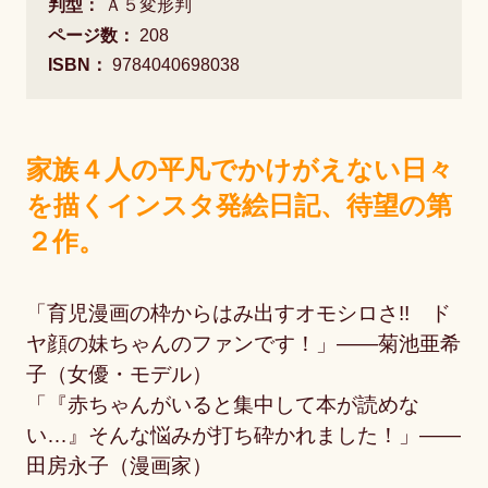
判型：
Ａ５変形判
ページ数：
208
ISBN：
9784040698038
家族４人の平凡でかけがえない日々
を描くインスタ発絵日記、待望の第
２作。
「育児漫画の枠からはみ出すオモシロさ!! ド
ヤ顔の妹ちゃんのファンです！」――菊池亜希
子（女優・モデル）
「『赤ちゃんがいると集中して本が読めな
い…』そんな悩みが打ち砕かれました！」――
田房永子（漫画家）