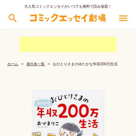
大人気コミックエッセイがいつでも無料で読み放題！
search
menu
ホーム
>
単行本一覧
>
おひとりさまのゆたかな年収200万生活