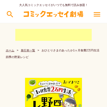
大人気コミックエッセイがいつでも無料で読み放題！
search
menu
ホーム
>
単行本一覧
>
おひとりさまのあったか1ヶ月食費2万円生活
四季の野菜レシピ