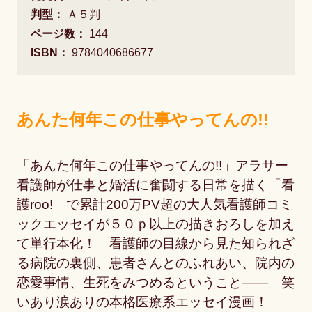
判型：
Ａ５判
ページ数：
144
ISBN：
9784040686677
あんた何年この仕事やってんの!!
「あんた何年この仕事やってんの!!」アラサー
看護師が仕事と婚活に奮闘する日常を描く「看
護roo!」で累計200万PV超の大人気看護師コミ
ックエッセイが５０ｐ以上の描きおろしを加え
て単行本化！ 看護師の目線から見た知られざ
る病院の裏側、患者さんとのふれあい、院内の
恋愛事情、生死をみつめるということ――。笑
いあり涙ありの本格医療系エッセイ漫画！