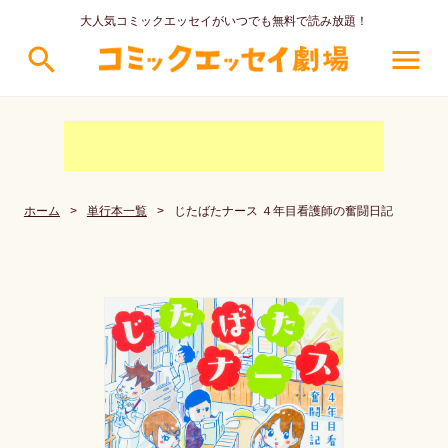
大人気コミックエッセイがいつでも無料で読み放題！
search
menu
ホーム
>
単行本一覧
>
じたばたナース ４年目看護師の奮闘日記