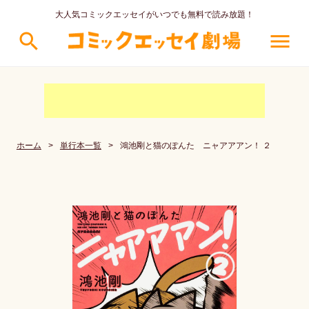
大人気コミックエッセイがいつでも無料で読み放題！
search
menu
ホーム
>
単行本一覧
>
鴻池剛と猫のぽんた ニャアアアン！ ２