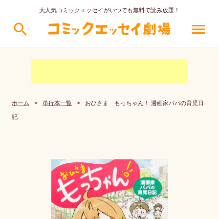
大人気コミックエッセイがいつでも無料で読み放題！
search
menu
ホーム
>
単行本一覧
>
おひさま もっちゃん！ 漫画家パパの育児日
記