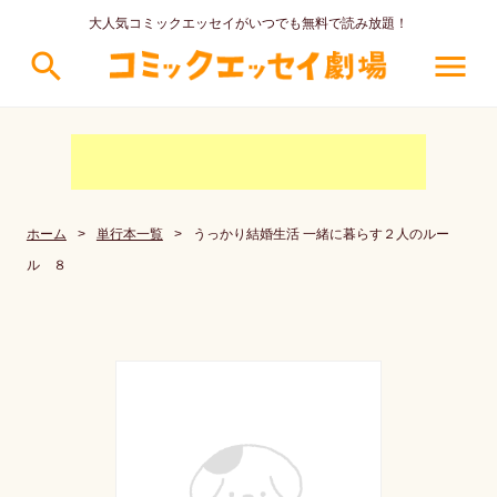
大人気コミックエッセイがいつでも無料で読み放題！
search
menu
ホーム
>
単行本一覧
>
うっかり結婚生活 一緒に暮らす２人のルー
ル ８