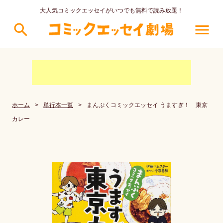
大人気コミックエッセイがいつでも無料で読み放題！
search
menu
ホーム
>
単行本一覧
>
まんぷくコミックエッセイ うますぎ！ 東京
カレー