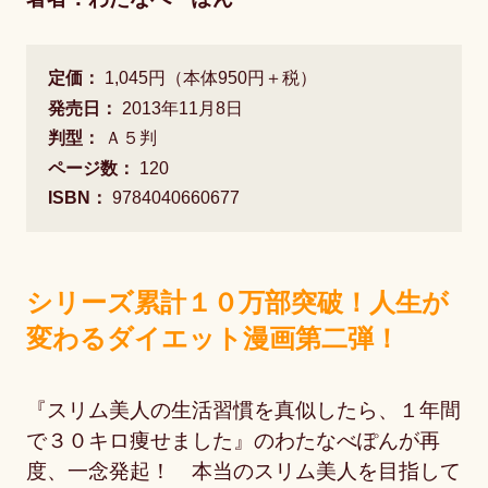
定価：
1,045円（本体950円＋税）
発売日：
2013年11月8日
判型：
Ａ５判
ページ数：
120
ISBN：
9784040660677
シリーズ累計１０万部突破！人生が
変わるダイエット漫画第二弾！
『スリム美人の生活習慣を真似したら、１年間
で３０キロ痩せました』のわたなべぽんが再
度、一念発起！ 本当のスリム美人を目指して