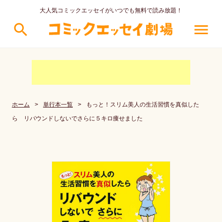
大人気コミックエッセイがいつでも無料で読み放題！
search
menu
ホーム
>
単行本一覧
>
もっと！スリム美人の生活習慣を真似した
ら リバウンドしないでさらに５キロ痩せました